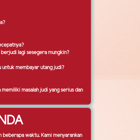
ia?
secepatnya?
k berjudi lagi sesegera mungkin?
u untuk membayar utang judi?
emiliki masalah judi yang serius dan
NDA
lam beberapa waktu. Kami menyarankan