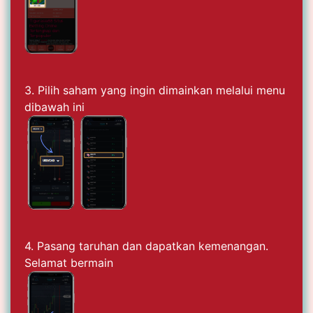
3. Pilih saham yang ingin dimainkan melalui menu
dibawah ini
4. Pasang taruhan dan dapatkan kemenangan.
Selamat bermain