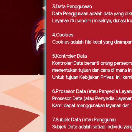
3.Data Penggunaan
Data Penggunaan adalah data yang diku
Layanan itu sendiri (misalnya, durasi k
4.Cookies
Cookies adalah file kecil yang disimpa
5.Kontroler Data
Kontroler Data berarti orang perseor
menentukan tujuan dan cara di mana inf
Untuk tujuan Kebijakan Privasi ini, ka
6.Prosesor Data (atau Penyedia Layan
Prosesor Data (atau Penyedia Layanan
Kami dapat menggunakan layanan dari 
7.Subjek Data (atau Pengguna)
Subjek Data adalah setiap individu ya