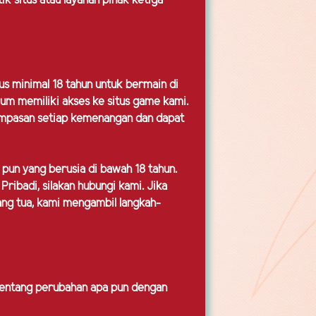
ik situs atau layanan pihak ketiga
us minimal 18 tahun untuk bermain di
um memiliki akses ke situs game kami.
rampasan setiap kemenangan dan dapat
 pun yang berusia di bawah 18 tahun.
ibadi, silakan hubungi kami. Jika
ang tua, kami mengambil langkah-
tentang perubahan apa pun dengan